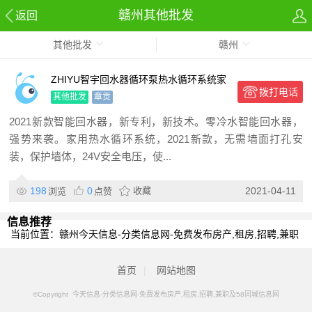
赣州其他批发
返回
其他批发
赣州
ZHIYU智宇回水器循环泵热水循环系统家
拨打电话
用地暖地热暖气热水太
其他批发
章贡
2021新款智能回水器，新专利，新技术。零冷水智能回水器，
强势来袭。家用热水循环系统，2021新款，无需墙面打孔安
装，保护墙体，24V安全电压，使...
198
0
收藏
2021-04-11
浏览
点赞
信息推荐
当前位置：
赣州今天信息-分类信息网-免费发布房产,租房,招聘,兼职
及58同城信息网
>
赣州分类信息
>
赣州其他批发
首页
|
网站地图
©Copyright 今天信息-分类信息网-免费发布房产,租房,招聘,兼职及58同城信息网