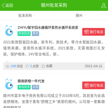
赣州批发采购
返回
批发采购
赣州
ZHIYU智宇回水器循环泵热水循环系统家
拨打电话
用地暖地热暖气热水太
其他批发
章贡
2021新款智能回水器，新专利，新技术。零冷水智能回水器，
强势来袭。家用热水循环系统，2021新款，无需墙面打孔安
装，保护墙体，24V安全电压，使...
198
0
收藏
2021-04-11
浏览
点赞
赣南脐橙一件代发
拨打电话
食品批发
会昌
赣州市富丰电子商务有限公司成立于2018年8月，其前身为会昌
县脐橙场，坐落于素有“脐橙之乡”美誉的赣州。公司是一家集赣
南脐橙育苗...